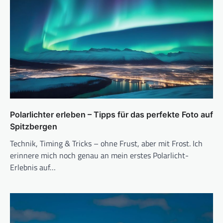
a
v
i
g
a
t
i
o
Polarlichter erleben – Tipps für das perfekte Foto auf
n
Spitzbergen
Technik, Timing & Tricks – ohne Frust, aber mit Frost. Ich
erinnere mich noch genau an mein erstes Polarlicht-
Erlebnis auf…