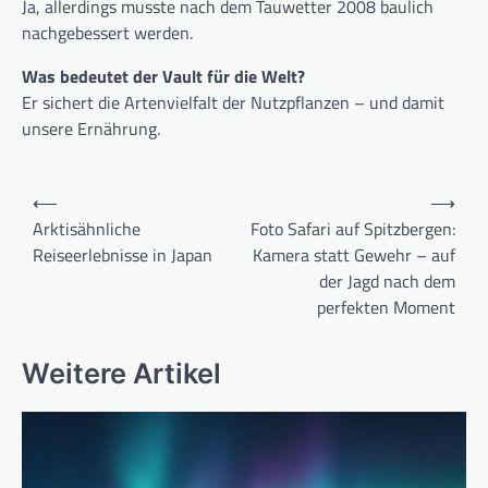
Ja, allerdings musste nach dem Tauwetter 2008 baulich
nachgebessert werden.
Was bedeutet der Vault für die Welt?
Er sichert die Artenvielfalt der Nutzpflanzen – und damit
unsere Ernährung.
B
⟵
⟶
e
Arktisähnliche
Foto Safari auf Spitzbergen:
Reiseerlebnisse in Japan
Kamera statt Gewehr – auf
i
der Jagd nach dem
t
perfekten Moment
r
a
Weitere Artikel
g
s
n